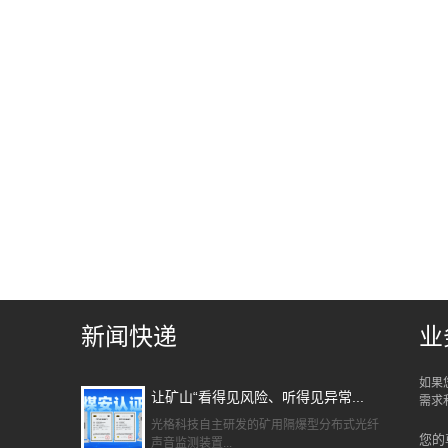
新闻快递
业
如果
让矿山“看得见风险、听得见异常...
需求
光格科技自主研发的矿用隔爆型分布式光纤
您的
声音监测装置...