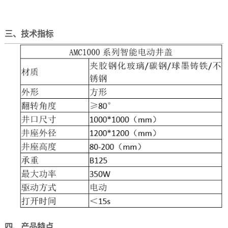
三、技术指标
四、产品特点