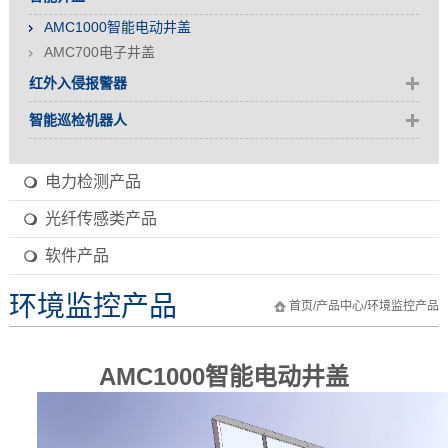
AMC1000智能电动井盖
AMC700电子井盖
红外入侵报警器
智能巡检机器人
电力检测产品
光纤传感类产品
软件产品
环境监控产品
首页
/
产品中心
/
环境监控产品
AMC1000智能电动井盖