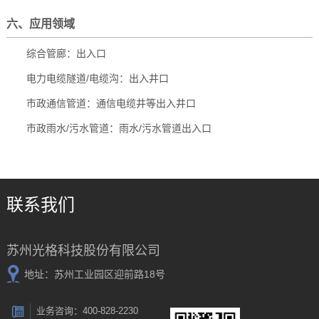
六、应用领域
综合管廊：出入口
电力电缆隧道/电缆沟：出入井口
市政通信管道：通信电缆井等出入井口
市政雨水/污水管道：雨水/污水管道出入口
联系我们
苏州光格科技股份有限公司
地址：苏州工业园区迎前路18号
业务咨询：400-828-2230