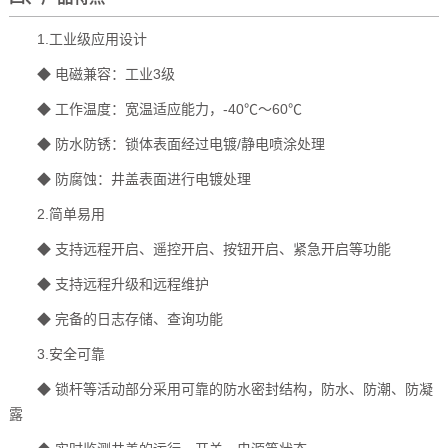
1.工业级应用设计
◆ 电磁兼容：工业3级
◆ 工作温度：宽温适应能力，-40℃～60℃
◆ 防水防锈：锁体表面经过电镀/静电喷涂处理
◆ 防腐蚀：井盖表面进行电镀处理
2.简单易用
◆ 支持远程开启、遥控开启、按钮开启、紧急开启等功能
◆ 支持远程升级和远程维护
◆ 完备的日志存储、查询功能
3.安全可靠
◆ 锁杆等活动部分采用可靠的防水密封结构，防水、防潮、防凝
露