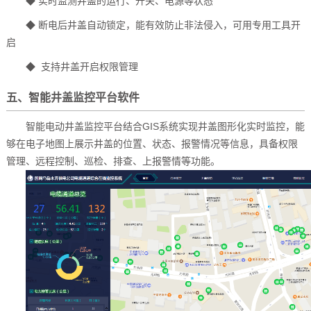
◆ 实时监测井盖的运行、开关、电源等状态
◆ 断电后井盖自动锁定，能有效防止非法侵入，可用专用工具开
启
◆ 支持井盖开启权限管理
五、智能井盖监控平台软件
智能电动井盖监控平台结合GIS系统实现井盖图形化实时监控，能
够在电子地图上展示井盖的位置、状态、报警情况等信息，具备权限
管理、远程控制、巡检、排查、上报警情等功能。