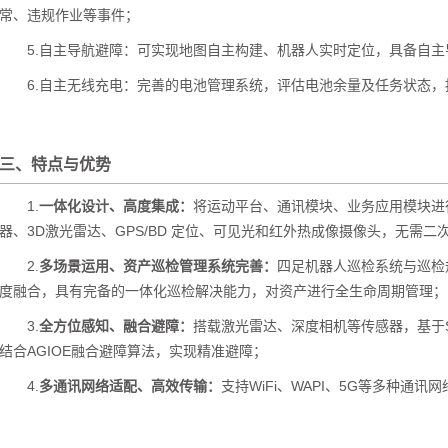
常、违规作业等事件；
5.自主导航避障：可实现地图自主构建、机器人实时定位，具备自
6.自主无线充电：完善的电池管理系统，评估电池余量及任务状态，
三、特点与优势
1.
一体化设计、高度集成：
将运动平台、通讯模块、业务应用模块进
器、3D激光雷达、GPS/BD 定位、可见光和红外热成像摄像头，无需二
2.
多场景运用、资产巡检管理系统完善：
四足机器人巡检系统与巡检
度融合，具有完备的一体化巡检解决能力，对资产进行全生命周期管理；
3.
全方位感知、融合避障：
搭载激光雷达、深度相机等传感器，基于
结合AGIOE融合避障算法，实现精准避障；
4.
多通讯网络适配、高效传输：
支持WiFi、WAPI、5G等多种通