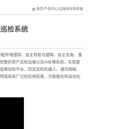
首页
/
产品中心
/
边缘网关和终端
能巡检系统
标配环境感知、自主导航与避障、自主充电、漫
完整的资产巡检运维以及AI处理系统，实现复
运维巡检平台、四足巡检机器人、通讯网络、
领域具有广泛的应用前景，为智能化和自动化