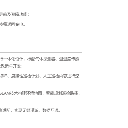
主导航及避障功能；
按需返回充电。
行一体化设计，标配气体探测器、温湿度传感
次改造与开发；
规程、周期性巡检计划、人工巡检内容进行深
SLAM技术构建环境地图，智能规划巡检路径，
讯网络适配，实现无缝漫游、数据互通。