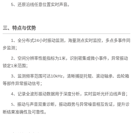
5
、还原沿线任意位置实时声音。
三、特点与优势
1
、全分布式
24
小时振动监测，海量测点实时监控，多点多事件同
步监测；
2
、空间分辨率性能指标为
1
米，识别密集或微小事件，异常振动
锁定
1
米范围；
3
、监测频率范围可达
10kHz
，清晰捕捉托辊、滚动轴承、齿轮箱
等部件异常振动信号；
4
、记录全波形振动数据用于深度分析，实时监听光纤沿线声音；
、振动与声音双重诊断，振动趋势与异常噪音相互佐证，提升诊
5
断结果准确性及可靠性。