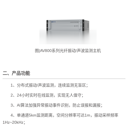
图|AV800系列光纤振动/声波监测主机
二、产品功能
1、分布式振动/声波监测，连续监测无盲区；
2
、
24
小时实时在线监测，实现无人值守；
3
、
AI
算法加强异常振动事件识别，防止误报和漏报；
4
、单通道
5km
监测距离，空间分辨率可达
1m
，振动采样频率
1Hz~20kHz
；