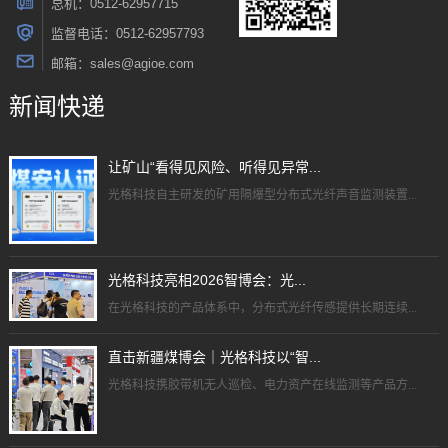
总机：0512-62957715
监督电话：0512-62957793
邮箱：sales@agioe.com
新闻快递
让矿山“看得见风险、听得见异常...
光格科技自主研发的矿用隔爆型分布式光纤声音监测装置...
光格科技亮相2026智博会：光...
在光格科技的产品体系中，分布式光纤传感提供长期连续...
直击新疆煤博会｜光格科技以“智...
光格科技携胶带机无人巡检、电力资产在线监测等产品方...