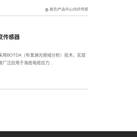
首页
/
产品中心
/
光纤传感
变传感器
采用BOTDA（布里渊光频域分析）技术，实现
广泛应用于海底电缆应力...