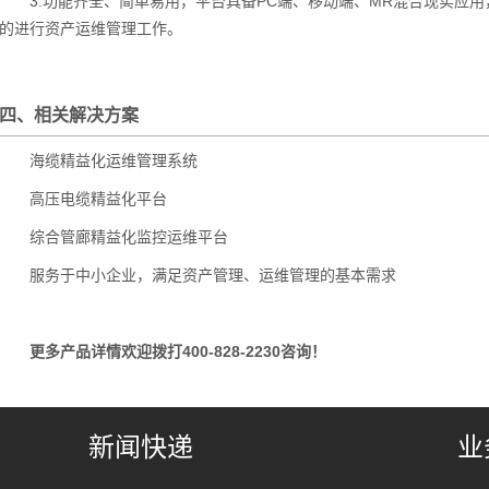
3.功能齐全、简单易用，平台具备PC端、移动端、MR混合现实应
的进行资产运维管理工作。
四、相关解决方案
海缆精益化运维管理系统
高压电缆精益化平台
综合管廊精益化监控运维平台
服务于中小企业，满足资产管理、运维管理的基本需求
更多产品详情欢迎拨打400-828-2230咨询！
新闻快递
业