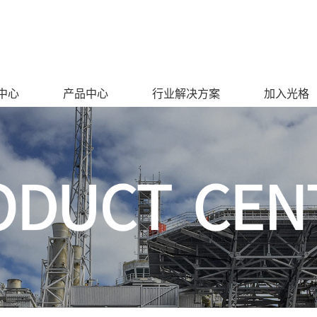
中心
产品中心
行业解决方案
加入光格