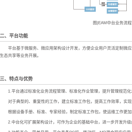
图|EAM中台业务流程
二、平台功能
平台基于微服务、微应用架构设计开发，方便企业用户灵活定制微应
生态共享等业务开展。
三、特点与优势
1.平台通过标准化业务流程管理、标准化作业管理，提升管理规范化
对于典型的、重复性的工作，建立标准工作包，提高工作效率，实现
根据设备手册、标准、专家经验，制定标准工作包，使运维工作更加
2.中台化可扩展架构设计，可作为企业的基础中台，进一步开发升