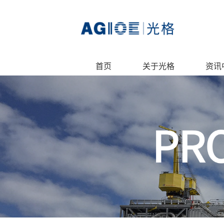
首页
关于光格
资讯