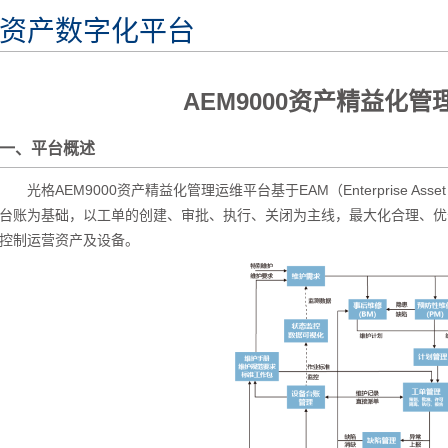
资产数字化平台
AEM9000资产精益化
一、平台概述
光格AEM9000资产精益化管理运维平台基于EAM（Enterprise Ass
台账为基础，以工单的创建、审批、执行、关闭为主线，最大化合理、优
控制运营资产及设备。