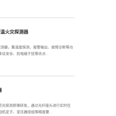
感温火灾探测器
灾探测器，集温度探测、报警输出、故障诊断等功
征安全、抗电磁于扰等优点...
器
于荧光探测原理研发，通过光纤接头进行实时在
机定子、变压器绕组等精度要...