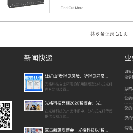
Find Out More
共 6 条记录 1/1 页
新闻快递
业
如果
让矿山“看得见风险、听得见异常...
需求
光格科技自主研发的矿用隔爆型分布式光纤
您的
声音监测装置...
您的
光格科技亮相2026智博会：光...
您的
在光格科技的产品体系中，分布式光纤传感
提供长期连续...
您的
请输
直击新疆煤博会｜光格科技以“智...