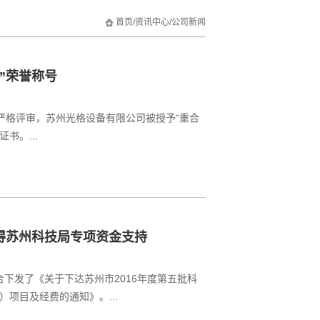
首页
/
资讯中心
/
公司新闻
”荣誉称号
严格评审，苏州光格设备有限公司被授予“重合
书。...
得苏州科技局专项资金支持
合下发了《关于下达苏州市2016年度第五批科
项目及经费的通知》。...