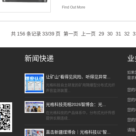
Find Out More
共 156 条记录 33/39 页
第一页
上一页
29
30
31
32
3
新闻快递
业
如果
让矿山“看得见风险、听得见异常...
需求
光格科技自主研发的矿用隔爆型分布式光纤
您的
声音监测装置...
您的
光格科技亮相2026智博会：光...
您的
在光格科技的产品体系中，分布式光纤传感
提供长期连续...
您的
请输
直击新疆煤博会｜光格科技以“智...