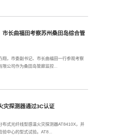
、市长曲福田考察苏州桑田岛综合管
记周乃翔，市委副书记、市长曲福田一行参观考察
限公司作为桑田岛管廊监控...
温火灾探测器通过3C认证
布式光纤线型感温火灾探测器AT8410X，并
中心的型式试验。AT8...