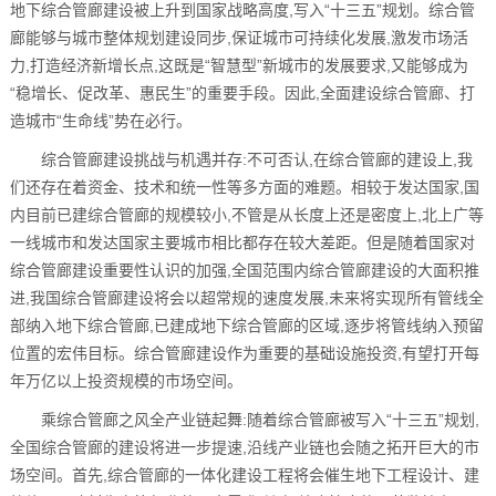
地下综合管廊建设被上升到国家战略高度,写入“十三五”规划。综合管
廊能够与城市整体规划建设同步,保证城市可持续化发展,激发市场活
力,打造经济新增长点,这既是“智慧型”新城市的发展要求,又能够成为
“稳增长、促改革、惠民生”的重要手段。因此,全面建设综合管廊、打
造城市“生命线”势在必行。
综合管廊建设挑战与机遇并存:不可否认,在综合管廊的建设上,我
们还存在着资金、技术和统一性等多方面的难题。相较于发达国家,国
内目前已建综合管廊的规模较小,不管是从长度上还是密度上,北上广等
一线城市和发达国家主要城市相比都存在较大差距。但是随着国家对
综合管廊建设重要性认识的加强,全国范围内综合管廊建设的大面积推
进,我国综合管廊建设将会以超常规的速度发展,未来将实现所有管线全
部纳入地下综合管廊,已建成地下综合管廊的区域,逐步将管线纳入预留
位置的宏伟目标。综合管廊建设作为重要的基础设施投资,有望打开每
年万亿以上投资规模的市场空间。
乘综合管廊之风全产业链起舞:随着综合管廊被写入“十三五”规划,
全国综合管廊的建设将进一步提速,沿线产业链也会随之拓开巨大的市
场空间。首先,综合管廊的一体化建设工程将会催生地下工程设计、建