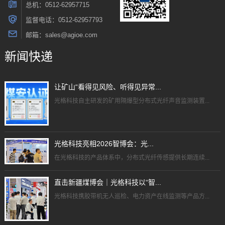
总机：0512-62957715
监督电话：0512-62957793
邮箱：sales@agioe.com
新闻快递
让矿山“看得见风险、听得见异常...
光格科技自主研发的矿用隔爆型分布式光纤声音监测装置...
光格科技亮相2026智博会：光...
在光格科技的产品体系中，分布式光纤传感提供长期连续...
直击新疆煤博会｜光格科技以“智...
光格科技携胶带机无人巡检、电力资产在线监测等产品方...