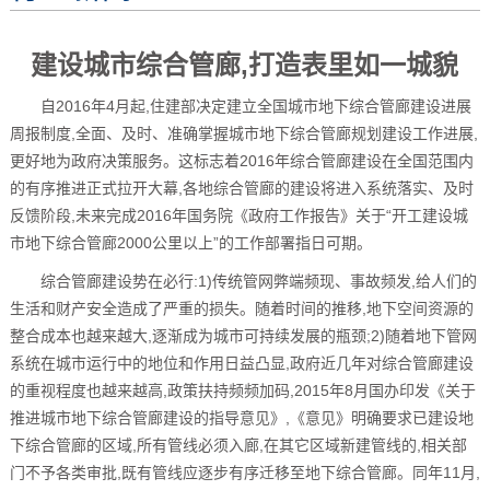
建设城市综合管廊,打造表里如一城貌
自2016年4月起,住建部决定建立全国城市地下综合管廊建设进展
周报制度,全面、及时、准确掌握城市地下综合管廊规划建设工作进展,
更好地为政府决策服务。这标志着2016年综合管廊建设在全国范围内
的有序推进正式拉开大幕,各地综合管廊的建设将进入系统落实、及时
反馈阶段,未来完成2016年国务院《政府工作报告》关于“开工建设城
市地下综合管廊2000公里以上”的工作部署指日可期。
综合管廊建设势在必行:1)传统管网弊端频现、事故频发,给人们的
生活和财产安全造成了严重的损失。随着时间的推移,地下空间资源的
整合成本也越来越大,逐渐成为城市可持续发展的瓶颈;2)随着地下管网
系统在城市运行中的地位和作用日益凸显,政府近几年对综合管廊建设
的重视程度也越来越高,政策扶持频频加码,2015年8月国办印发《关于
推进城市地下综合管廊建设的指导意见》,《意见》明确要求已建设地
下综合管廊的区域,所有管线必须入廊,在其它区域新建管线的,相关部
门不予各类审批,既有管线应逐步有序迁移至地下综合管廊。同年11月,