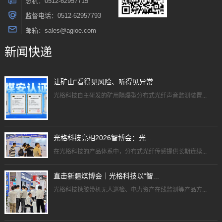
总机：0512-62957715
监督电话：0512-62957793
邮箱：sales@agioe.com
新闻快递
让矿山“看得见风险、听得见异常...
光格科技自主研发的矿用隔爆型分布式光纤声音监测装置...
光格科技亮相2026智博会：光...
在光格科技的产品体系中，分布式光纤传感提供长期连续...
直击新疆煤博会｜光格科技以“智...
光格科技携胶带机无人巡检、电力资产在线监测等产品方...