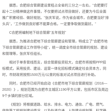
据悉，合肥综合管廊建设里程占全省的三分之一左右，“合肥要打
起十二分精神做这件事情，不仅要把试点项目做好，还要为今后全面
推广积累经验、做好规划。”张庆军说，作为省会城市，合肥要当好“排
头兵”，“工作做到良好都不能算合格，一定要争取做到最好。”
C合肥将编制地下综合管廊“五年规划”
据悉，为推进合肥地下综合管廊建设和管理，特成立了“合肥市地
下综合管廊建设工作领导小组”，统一调度全市综合管廊的规划、建设
和管理等，张庆军任组长。
相对于单条管线而言，综合管廊投资较大，合肥市将按照PPP招
标模式，采用投资、建设、运营一体化招标模式确定社会资本方，同
时，市财政将按照1500万元/公里的标准对试点项目进行补助。
同时，合肥市已经开始启动《合肥市地下综合管廊规划（2016—
2020）》，规划范围为合肥市主城区1190平方公里，包括市区及周边
9个乡镇的部分区域。
《规划》将根据道路、给水、排水、电力、通信、广电、燃气、
供热等工程规划建设情况，以及轨道交通、人防建设规划等，科学确