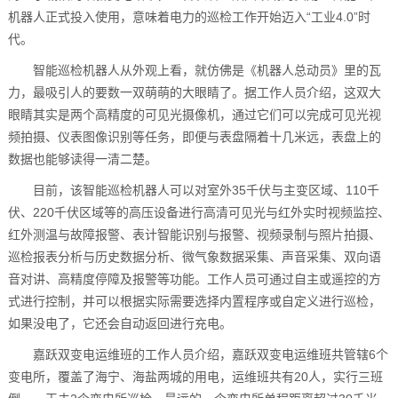
机器人正式投入使用，意味着电力的巡检工作开始迈入“工业4.0”时
代。
智能巡检机器人从外观上看，就仿佛是《机器人总动员》里的瓦
力，最吸引人的要数一双萌萌的大眼睛了。据工作人员介绍，这双大
眼睛其实是两个高精度的可见光摄像机，通过它们可以完成可见光视
频拍摄、仪表图像识别等任务，即便与表盘隔着十几米远，表盘上的
数据也能够读得一清二楚。
目前，该智能巡检机器人可以对室外35千伏与主变区域、110千
伏、220千伏区域等的高压设备进行高清可见光与红外实时视频监控、
红外测温与故障报警、表计智能识别与报警、视频录制与照片拍摄、
巡检报表分析与历史数据分析、微气象数据采集、声音采集、双向语
音对讲、高精度停障及报警等功能。工作人员可通过自主或遥控的方
式进行控制，并可以根据实际需要选择内置程序或自定义进行巡检，
如果没电了，它还会自动返回进行充电。
嘉跃双变电运维班的工作人员介绍，嘉跃双变电运维班共管辖6个
变电所，覆盖了海宁、海盐两城的用电，运维班共有20人，实行三班