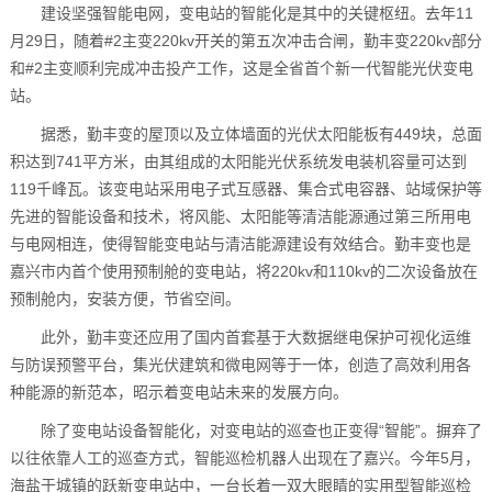
建设坚强智能电网，变电站的智能化是其中的关键枢纽。去年11
月29日，随着#2主变220kv开关的第五次冲击合闸，勤丰变220kv部分
和#2主变顺利完成冲击投产工作，这是全省首个新一代智能光伏变电
站。
据悉，勤丰变的屋顶以及立体墙面的光伏太阳能板有449块，总面
积达到741平方米，由其组成的太阳能光伏系统发电装机容量可达到
119千峰瓦。该变电站采用电子式互感器、集合式电容器、站域保护等
先进的智能设备和技术，将风能、太阳能等清洁能源通过第三所用电
与电网相连，使得智能变电站与清洁能源建设有效结合。勤丰变也是
嘉兴市内首个使用预制舱的变电站，将220kv和110kv的二次设备放在
预制舱内，安装方便，节省空间。
此外，勤丰变还应用了国内首套基于大数据继电保护可视化运维
与防误预警平台，集光伏建筑和微电网等于一体，创造了高效利用各
种能源的新范本，昭示着变电站未来的发展方向。
除了变电站设备智能化，对变电站的巡查也正变得“智能”。摒弃了
以往依靠人工的巡查方式，智能巡检机器人出现在了嘉兴。今年5月，
海盐于城镇的跃新变电站中，一台长着一双大眼睛的实用型智能巡检