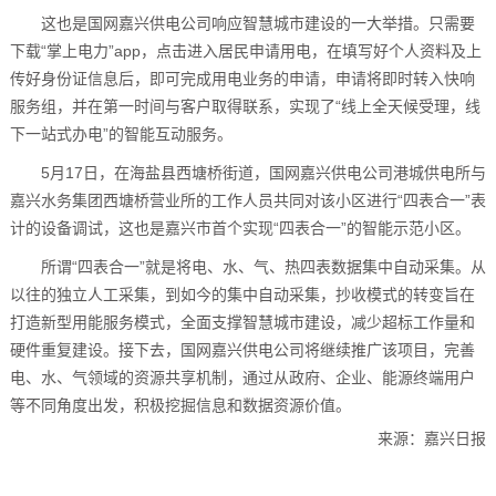
这也是国网嘉兴供电公司响应智慧城市建设的一大举措。只需要
下载“掌上电力”app，点击进入居民申请用电，在填写好个人资料及上
传好身份证信息后，即可完成用电业务的申请，申请将即时转入快响
服务组，并在第一时间与客户取得联系，实现了“线上全天候受理，线
下一站式办电”的智能互动服务。
5月17日，在海盐县西塘桥街道，国网嘉兴供电公司港城供电所与
嘉兴水务集团西塘桥营业所的工作人员共同对该小区进行“四表合一”表
计的设备调试，这也是嘉兴市首个实现“四表合一”的智能示范小区。
所谓“四表合一”就是将电、水、气、热四表数据集中自动采集。从
以往的独立人工采集，到如今的集中自动采集，抄收模式的转变旨在
打造新型用能服务模式，全面支撑智慧城市建设，减少超标工作量和
硬件重复建设。接下去，国网嘉兴供电公司将继续推广该项目，完善
电、水、气领域的资源共享机制，通过从政府、企业、能源终端用户
等不同角度出发，积极挖掘信息和数据资源价值。
来源：嘉兴日报