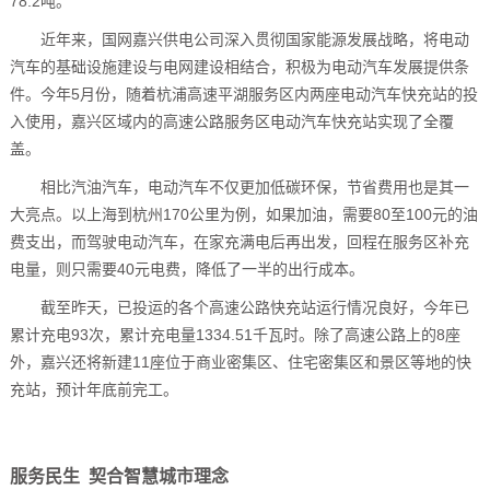
78.2吨。
近年来，国网嘉兴供电公司深入贯彻国家能源发展战略，将电动
汽车的基础设施建设与电网建设相结合，积极为电动汽车发展提供条
件。今年5月份，随着杭浦高速平湖服务区内两座电动汽车快充站的投
入使用，嘉兴区域内的高速公路服务区电动汽车快充站实现了全覆
盖。
相比汽油汽车，电动汽车不仅更加低碳环保，节省费用也是其一
大亮点。以上海到杭州170公里为例，如果加油，需要80至100元的油
费支出，而驾驶电动汽车，在家充满电后再出发，回程在服务区补充
电量，则只需要40元电费，降低了一半的出行成本。
截至昨天，已投运的各个高速公路快充站运行情况良好，今年已
累计充电93次，累计充电量1334.51千瓦时。除了高速公路上的8座
外，嘉兴还将新建11座位于商业密集区、住宅密集区和景区等地的快
充站，预计年底前完工。
服务民生 契合智慧城市理念