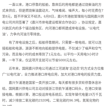
一直以来，港口停靠的船舶，靠岸后的用电都是通过烧柴油的方
式来供应，但是燃烧柴油震动大、气味难闻、噪声大，每小时花费在7
至8元，既不环保又不经济。6月8日，嘉兴市港航管理局与国网嘉兴供
电公司共同签署了《嘉兴市岸电建设框架合作协议》，协议规定，嘉
兴航区内的多个锚泊服务区、内河港口都将建成岸电设施，“以电代
油”，力争内河油污零排放。
有了岸电设施之后，船舶停靠期间，只需要一根电线，就可以连
接船舶和电源，源源不断地向船舶提供电能，不仅减少了噪声和空气
污染，而且每小时的成本降到了1元左右。以平均一天用电3小时计
算，一年下来，仅这项开支就可以节省5000元左右。
近年来，国网嘉兴供电公司通过江河湖海“总动员”的方式全方位推
广“以电代油”，全力推进港口岸电应用，加大对港口岸电的投资力度。
嘉兴乍浦港是国家一类开放口岸，每天都有很多货轮停靠休息补
给。国网嘉兴供电公司主动对接浙江世航乍浦港口码头，在港口安装
接电箱，根据计算，港口投运岸电系统后，实现年替代电量19万千瓦
时，减少排放二氧化碳约2320吨，二氧化硫约96.3吨，氮氧化物约