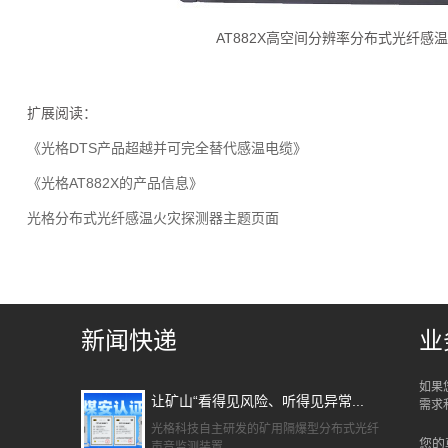
AT882X高空间分辨率分布式光纤感
扩展阅读：
《光格DTS产品超越并可完全替代感温电缆》
《光格AT882X的产品信息》
光格分布式光纤感温火灾探测器主题页面
新闻快递
业
如果
让矿山“看得见风险、听得见异常...
需求
光格科技自主研发的矿用隔爆型分布式光纤
您的
声音监测装置...