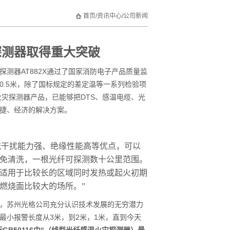
首页
/
资讯中心
/
公司新闻
探测器取得重大突破
测器AT882X通过了国家消防电子产品质量监
.5米，除了国标规定的差定温等一系列检验项
温火灾探测器产品，已能够把DTS、感温电缆、光
捷、经济的解决方案。
:
磁干扰能力强、绝缘性能高等优点，可以
免清洗，一根光纤可探测数十公里范围。
适用于比较长的区域同时发热或起火初期
燃烧面比较大的场所。”
，苏州光格公司充分认识技术发展的无穷潜力
最小报警长度从3米，到2米，1米，直到今天