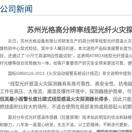
公司新闻
苏州光格高分辨率线型光纤火灾
近日，苏州光格设备有限公司研发生产的高分辨率线型光纤感温火灾探
督检验中心型式检验，其中令人瞩目的是，本次送检产品标准报警长度为0
目，还通过了“小尺寸高温响应性能试验”，这表明AT882X线型光纤感
纤光栅等综合优势融为一体，给客户重要资产防灾安全带来更加可靠、便
国标GB50116-2013《火灾自动报警系统设计规范》条文说明中提到
“线型光纤感温火灾探测器具有高可靠性、高安全性、抗电
工作在高压、大电流、潮湿及爆炸环境中，探测器维护简单，可
但其最小报警长度比缆式线型感温火灾探测器长得多
，因此只能
燃烧面积比较大的场所，不适合使用在局部发热或局部起火初期
面对分布式光纤感温传感器（拉曼原理）技术如此明显的优点和缺憾
和魅力，八年来一直潜心研发，矢志不渝，以工匠精神，不断迭代更新，