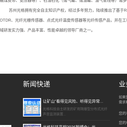
输煤皮带、变压器等）、石油石化（储气罐、储油罐、油气管线等）诸多
苏州光格拥有完全自主知识产权，经过多年努力，陆续推出了基于Raman的
OTDR、光纤光栅传感器、点式光纤温度传感器等光纤传感产品，并在
域研发实力强、产品丰富、性能卓越的领导厂商之一。
新闻快递
业
如果
让矿山“看得见风险、听得见异常...
需求
光格科技自主研发的矿用隔爆型分布式光纤
您的
声音监测装置...
您的