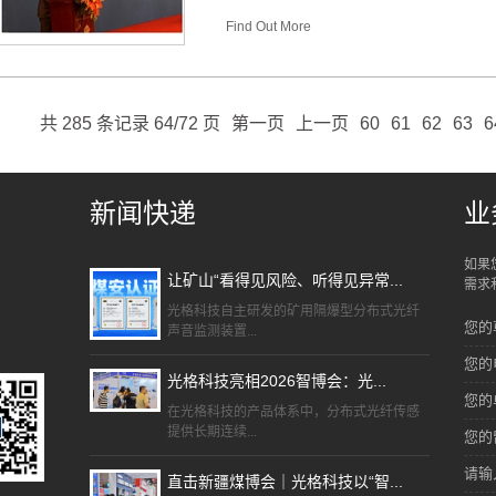
Find Out More
共 285 条记录 64/72 页
第一页
上一页
60
61
62
63
6
新闻快递
业
如果
让矿山“看得见风险、听得见异常...
需求
光格科技自主研发的矿用隔爆型分布式光纤
您的
声音监测装置...
您的
光格科技亮相2026智博会：光...
您的
在光格科技的产品体系中，分布式光纤传感
提供长期连续...
您的
请输
直击新疆煤博会｜光格科技以“智...