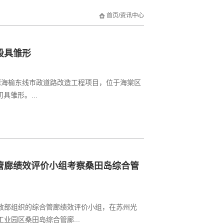
首页
/
资讯中心
段具雏形
湾海榆东线市政道路改造工程项目，位于海棠区
具雏形。...
管廊绩效评价小组考察桑田岛综合管
和财政部组织的综合管廊绩效评价小组，在苏州光
业园区桑田岛综合管廊...