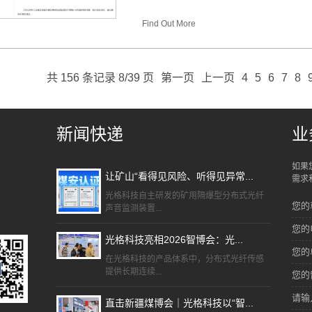
Find Out More
共 156 条记录 8/39 页
第一页
上一页
4
5
6
7
8
新闻快递
业
如果
让矿山“看得见风险、听得见异常...
需求
光格科技自主研发的矿用隔爆型分布式光纤
您的
声音监测装置...
您的
光格科技亮相2026智博会：光...
您的
在光格科技的产品体系中，分布式光纤传感
提供长期连续...
您的
请输
直击新疆煤博会｜光格科技以“智...