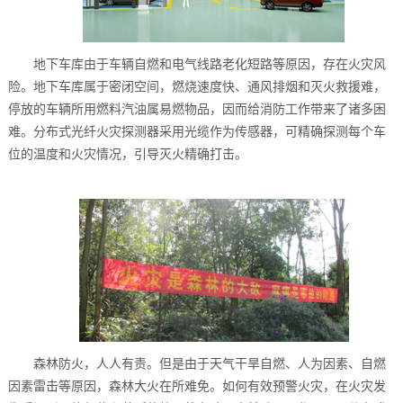
地下车库由于车辆自燃和电气线路老化短路等原因，存在火灾风
险。地下车库属于密闭空间，燃烧速度快、通风排烟和灭火救援难，
停放的车辆所用燃料汽油属易燃物品，因而给消防工作带来了诸多困
难。分布式光纤火灾探测器采用光缆作为传感器，可精确探测每个车
位的温度和火灾情况，引导灭火精确打击。
森林防火，人人有责。但是由于天气干旱自燃、人为因素、自燃
因素雷击等原因，森林大火在所难免。如何有效预警火灾，在火灾发