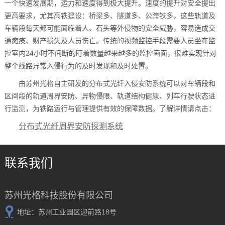
一个快速发展期，运力和速度得到极大提升。速度的提升对安全提出
更高要求，尤其高铁建设：桥梁多、隧道多、公跨铁多，这些轨道及
车辆段每天都可能面临着人、石头等外侵物的安全威胁，容易造成交
通瘫痪、财产损失及人员伤亡。传统的视频监控手段需要人员坐在监
控室内24小时不间断的盯着数量越来越多的监控画面，很难实现针对
整个线路异常入侵行为的及时发现和及时处置。
由苏州光格自主研发的分布式光纤入侵安防系统可以对车辆段和
区间段的轨道周界安防、异物侵限、轨道结构健康、列车行驶状态进
行监测，为铁路运行与管理提供有效的保障数据。了解详情请点击：
分布式光纤周界安防探测系统
联系我们
苏州光格科技股份有限公司
地址：苏州工业园区迎前路18号